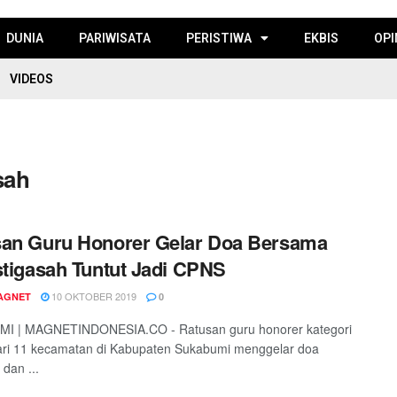
DUNIA
PARIWISATA
PERISTIWA
EKBIS
OPI
VIDEOS
sah
an Guru Honorer Gelar Doa Bersama
stigasah Tuntut Jadi CPNS
10 OKTOBER 2019
AGNET
0
I | MAGNETINDONESIA.CO - Ratusan guru honorer kategori
ari 11 kecamatan di Kabupaten Sukabumi menggelar doa
dan ...