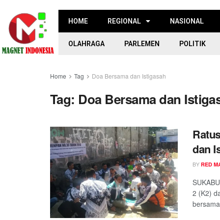
HOME
REGIONAL
NASIONAL
OLAHRAGA
PARLEMEN
POLITIK
Home
Tag
Doa Bersama dan Istigasah
Tag:
Doa Bersama dan Istiga
Ratus
dan I
BY
RED M
SUKABUM
2 (K2) d
bersama 