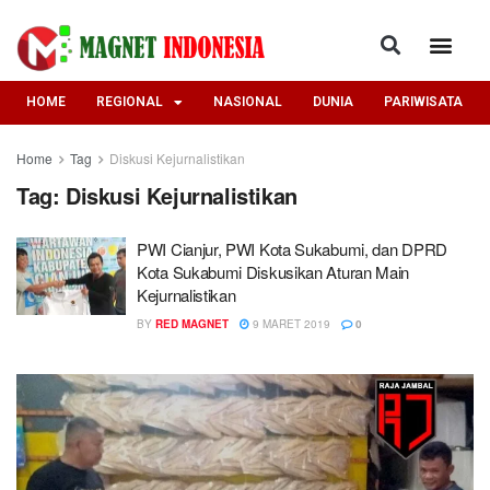
HOME
REGIONAL
NASIONAL
DUNIA
PARIWISATA
Home
Tag
Diskusi Kejurnalistikan
Tag:
Diskusi Kejurnalistikan
PWI Cianjur, PWI Kota Sukabumi, dan DPRD
Kota Sukabumi Diskusikan Aturan Main
Kejurnalistikan
BY
RED MAGNET
9 MARET 2019
0