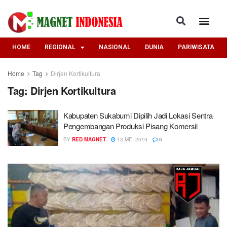
HOME
REGIONAL
NASIONAL
DUNIA
PARIWISATA
Home
Tag
Dirjen Kortikultura
Tag:
Dirjen Kortikultura
Kabupaten Sukabumi Dipilih Jadi Lokasi Sentra
Pengembangan Produksi Pisang Komersil
BY
RED MAGNET
13 MEI 2019
0