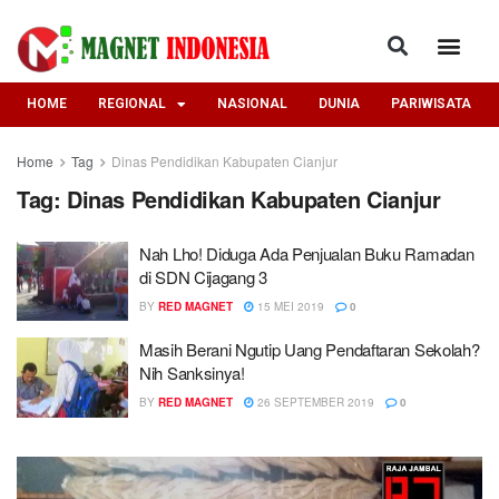
HOME
REGIONAL
NASIONAL
DUNIA
PARIWISATA
Home
Tag
Dinas Pendidikan Kabupaten Cianjur
Tag:
Dinas Pendidikan Kabupaten Cianjur
Nah Lho! Diduga Ada Penjualan Buku Ramadan
di SDN Cijagang 3
BY
RED MAGNET
15 MEI 2019
0
Masih Berani Ngutip Uang Pendaftaran Sekolah?
Nih Sanksinya!
BY
RED MAGNET
26 SEPTEMBER 2019
0