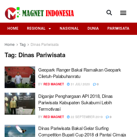
HOME
REGIONAL
NASIONAL
DUNIA
PARIWISATA
Home
Tag
Dinas Pariwisata
Tag:
Dinas Pariwisata
Geopark Ranger Bakal Ramaikan Geopark
Ciletuh-Palabuhanratu
BY
RED MAGNET
31 JULI 2020
0
Diganjar Penghargaan API 2018, Dinas
Pariwisata Kabupaten Sukabumi Lebih
Termotivasi
BY
RED MAGNET
22 SEPTEMBER 2019
0
Dinas Pariwisata Bakal Gelar Surfing
Competition Bupati Cup 2018 di Pantai Cimaja