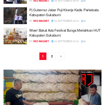
BY
RED MAGNET
23 SEPTEMBER 2019
0
Pj Gubernur Jabar Puji Kinerja Kadis Pariwisata
Kabupaten Sukabumi
BY
RED MAGNET
24 SEPTEMBER 2019
0
Wow! Bakal Ada Festival Bunga Meriahkan HUT
Kabupaten Sukabumi
BY
RED MAGNET
24 SEPTEMBER 2019
0
1
2