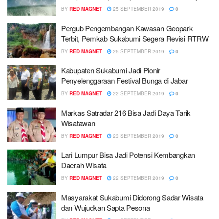
BY
RED MAGNET
25 SEPTEMBER 2019
0
Pergub Pengembangan Kawasan Geopark
Terbit, Pemkab Sukabumi Segera Revisi RTRW
BY
RED MAGNET
25 SEPTEMBER 2019
0
Kabupaten Sukabumi Jadi Pionir
Penyelenggaraan Festival Bunga di Jabar
BY
RED MAGNET
22 SEPTEMBER 2019
0
Markas Satradar 216 Bisa Jadi Daya Tarik
Wisatawan
BY
RED MAGNET
23 SEPTEMBER 2019
0
Lari Lumpur Bisa Jadi Potensi Kembangkan
Daerah Wisata
BY
RED MAGNET
22 SEPTEMBER 2019
0
Masyarakat Sukabumi Didorong Sadar Wisata
dan Wujudkan Sapta Pesona