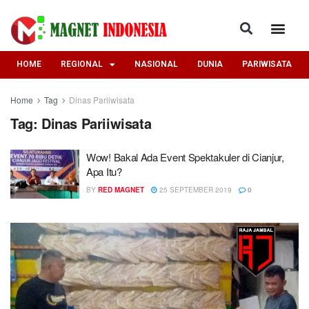
HOME
REGIONAL
NASIONAL
DUNIA
PARIWISATA
Home
Tag
Dinas Pariiwisata
Tag:
Dinas Pariiwisata
Wow! Bakal Ada Event Spektakuler di Cianjur,
Apa Itu?
BY
RED MAGNET
25 SEPTEMBER 2019
0