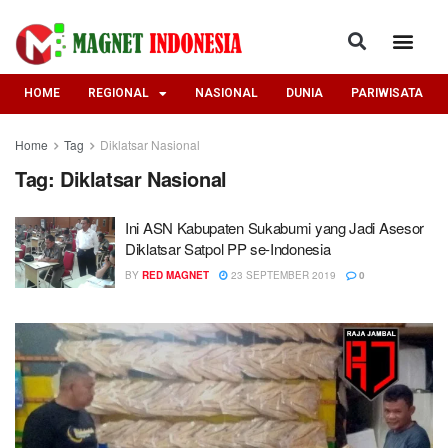
HOME
REGIONAL
NASIONAL
DUNIA
PARIWISATA
Home
Tag
Diklatsar Nasional
Tag:
Diklatsar Nasional
Ini ASN Kabupaten Sukabumi yang Jadi Asesor
Diklatsar Satpol PP se-Indonesia
BY
RED MAGNET
23 SEPTEMBER 2019
0