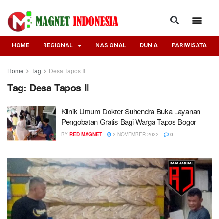
HOME
REGIONAL
NASIONAL
DUNIA
PARIWISATA
Home
Tag
Desa Tapos II
Tag:
Desa Tapos II
Klinik Umum Dokter Suhendra Buka Layanan
Pengobatan Gratis Bagi Warga Tapos Bogor
BY
RED MAGNET
2 NOVEMBER 2022
0