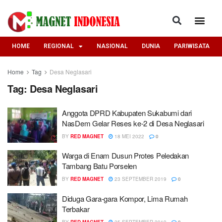
HOME
REGIONAL
NASIONAL
DUNIA
PARIWISATA
Home
Tag
Desa Neglasari
Tag:
Desa Neglasari
Anggota DPRD Kabupaten Sukabumi dari
NasDem Gelar Reses ke-2 di Desa Neglasari
BY
RED MAGNET
18 MEI 2022
0
Warga di Enam Dusun Protes Peledakan
Tambang Batu Porselen
BY
RED MAGNET
23 SEPTEMBER 2019
0
Diduga Gara-gara Kompor, Lima Rumah
Terbakar
BY
RED MAGNET
25 SEPTEMBER 2019
0