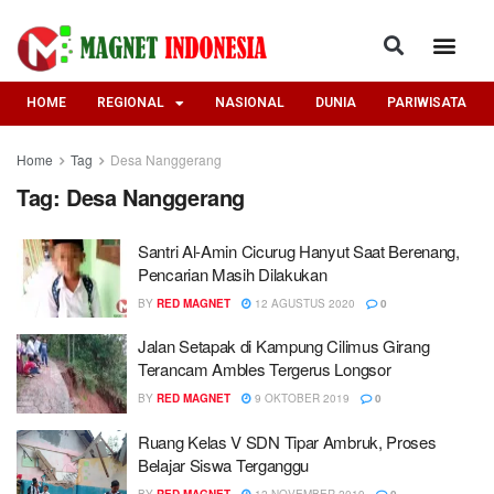
HOME
REGIONAL
NASIONAL
DUNIA
PARIWISATA
Home
Tag
Desa Nanggerang
Tag:
Desa Nanggerang
Santri Al-Amin Cicurug Hanyut Saat Berenang,
Pencarian Masih Dilakukan
BY
RED MAGNET
12 AGUSTUS 2020
0
Jalan Setapak di Kampung Cilimus Girang
Terancam Ambles Tergerus Longsor
BY
RED MAGNET
9 OKTOBER 2019
0
Ruang Kelas V SDN Tipar Ambruk, Proses
Belajar Siswa Terganggu
BY
RED MAGNET
12 NOVEMBER 2019
0