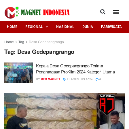
HOME
REGIONAL
NASIONAL
DUNIA
PARIWISATA
Home
Tag
Desa Gedepangrango
Tag:
Desa Gedepangrango
Kepala Desa Gedepangrango Terima
Penghargaan ProKlim 2024 Kategori Utama
BY
RED MAGNET
11 AGUSTUS 2024
0