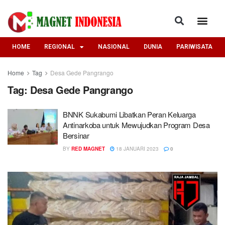
HOME
REGIONAL
NASIONAL
DUNIA
PARIWISATA
Home
Tag
Desa Gede Pangrango
Tag:
Desa Gede Pangrango
BNNK Sukabumi Libatkan Peran Keluarga
Antinarkoba untuk Mewujudkan Program Desa
Bersinar
BY
RED MAGNET
18 JANUARI 2023
0