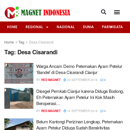
HOME
REGIONAL
NASIONAL
DUNIA
PARIWISATA
Home
Tag
Desa Cisarandi
Tag:
Desa Cisarandi
Warga Ancam Demo Peternakan Ayam Petelur
‘Bandel’ di Desa Cisarandi Cianjur
BY
RED MAGNET
30 SEPTEMBER 2019
0
Disegel Pemkab Cianjur karena Diduga Bodong,
Eh Peternakan Ayam Petelur Ini Kok Masih
Beroperasi…
BY
RED MAGNET
14 SEPTEMBER 2019
0
Belum Kantongi Perizinan Lengkap, Peternakan
Ayam Petelur Diduga Sudah Beraktivitas