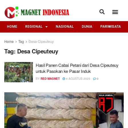
HOME
REGIONAL
NASIONAL
DUNIA
PARIWISATA
Home
Tag
Desa Cipeuteuy
Tag:
Desa Cipeuteuy
Hasil Panen Cabai Petani dari Desa Cipeuteuy
untuk Pasokan ke Pasar Induk
BY
RED MAGNET
4 AGUSTUS 2025
0