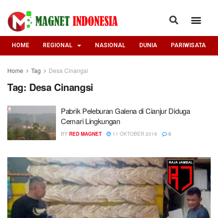
HOME
REGIONAL
NASIONAL
DUNIA
PARIWISATA
Home
Tag
Desa Cinangsi
Tag:
Desa Cinangsi
Pabrik Peleburan Galena di Cianjur Diduga
Cemari Lingkungan
BY
RED MAGNET
11 OKTOBER 2019
0