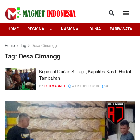
HOME
REGIONAL
NASIONAL
DUNIA
PARIWISATA
Home
Tag
Desa Cimangg
Tag:
Desa Cimangg
Kepincut Durian Si Legit, Kapolres Kasih Hadiah
Tambahan
BY
RED MAGNET
4 OKTOBER 2019
0