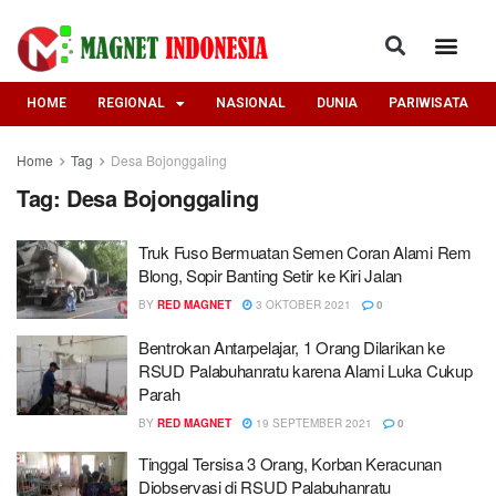
HOME
REGIONAL
NASIONAL
DUNIA
PARIWISATA
Home
Tag
Desa Bojonggaling
Tag:
Desa Bojonggaling
Truk Fuso Bermuatan Semen Coran Alami Rem
Blong, Sopir Banting Setir ke Kiri Jalan
BY
RED MAGNET
3 OKTOBER 2021
0
Bentrokan Antarpelajar, 1 Orang Dilarikan ke
RSUD Palabuhanratu karena Alami Luka Cukup
Parah
BY
RED MAGNET
19 SEPTEMBER 2021
0
Tinggal Tersisa 3 Orang, Korban Keracunan
Diobservasi di RSUD Palabuhanratu