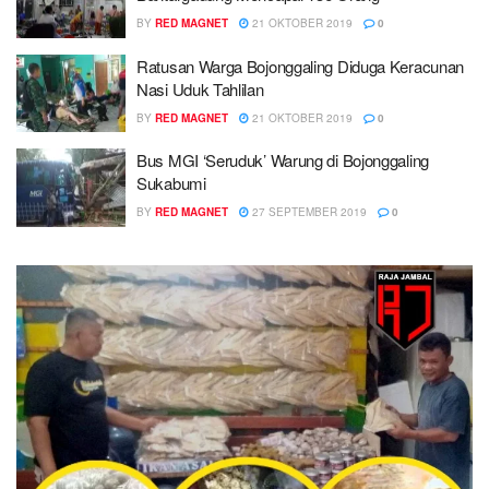
BY
RED MAGNET
21 OKTOBER 2019
0
Ratusan Warga Bojonggaling Diduga Keracunan
Nasi Uduk Tahlilan
BY
RED MAGNET
21 OKTOBER 2019
0
Bus MGI ‘Seruduk’ Warung di Bojonggaling
Sukabumi
BY
RED MAGNET
27 SEPTEMBER 2019
0