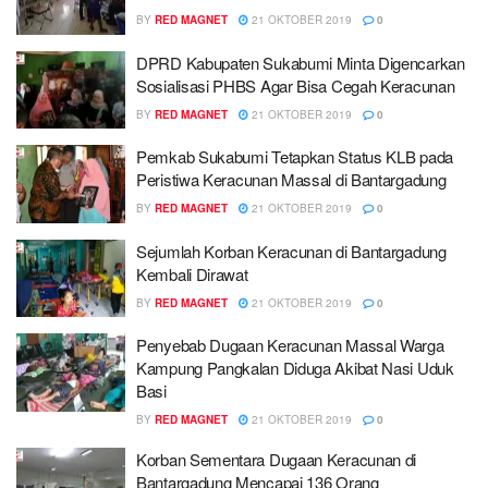
BY
RED MAGNET
21 OKTOBER 2019
0
DPRD Kabupaten Sukabumi Minta Digencarkan
Sosialisasi PHBS Agar Bisa Cegah Keracunan
BY
RED MAGNET
21 OKTOBER 2019
0
Pemkab Sukabumi Tetapkan Status KLB pada
Peristiwa Keracunan Massal di Bantargadung
BY
RED MAGNET
21 OKTOBER 2019
0
Sejumlah Korban Keracunan di Bantargadung
Kembali Dirawat
BY
RED MAGNET
21 OKTOBER 2019
0
Penyebab Dugaan Keracunan Massal Warga
Kampung Pangkalan Diduga Akibat Nasi Uduk
Basi
BY
RED MAGNET
21 OKTOBER 2019
0
Korban Sementara Dugaan Keracunan di
Bantargadung Mencapai 136 Orang