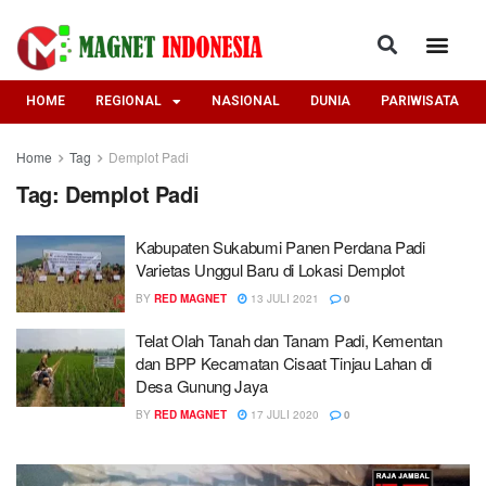
HOME
REGIONAL
NASIONAL
DUNIA
PARIWISATA
Home
Tag
Demplot Padi
Tag:
Demplot Padi
Kabupaten Sukabumi Panen Perdana Padi
Varietas Unggul Baru di Lokasi Demplot
BY
RED MAGNET
13 JULI 2021
0
Telat Olah Tanah dan Tanam Padi, Kementan
dan BPP Kecamatan Cisaat Tinjau Lahan di
Desa Gunung Jaya
BY
RED MAGNET
17 JULI 2020
0