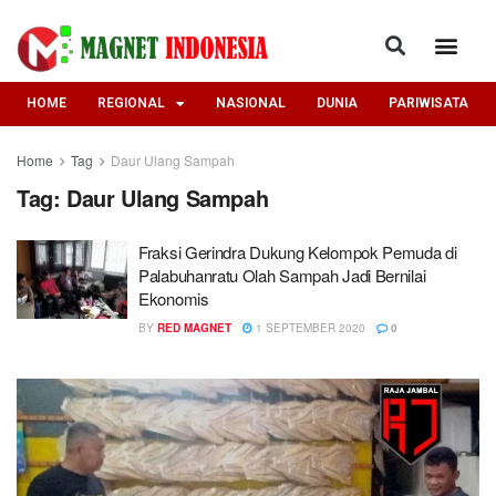
HOME
REGIONAL
NASIONAL
DUNIA
PARIWISATA
Home
Tag
Daur Ulang Sampah
Tag:
Daur Ulang Sampah
Fraksi Gerindra Dukung Kelompok Pemuda di
Palabuhanratu Olah Sampah Jadi Bernilai
Ekonomis
BY
RED MAGNET
1 SEPTEMBER 2020
0