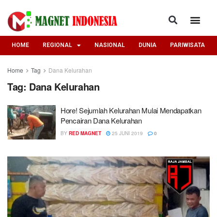
HOME
REGIONAL
NASIONAL
DUNIA
PARIWISATA
Home
Tag
Dana Kelurahan
Tag:
Dana Kelurahan
Hore! Sejumlah Kelurahan Mulai Mendapatkan
Pencairan Dana Kelurahan
BY
RED MAGNET
25 JUNI 2019
0