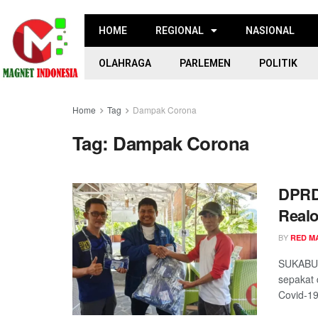
HOME
REGIONAL
NASIONAL
OLAHRAGA
PARLEMEN
POLITIK
Home
Tag
Dampak Corona
Tag:
Dampak Corona
DPRD
Realo
BY
RED M
SUKABUM
sepakat 
Covid-19