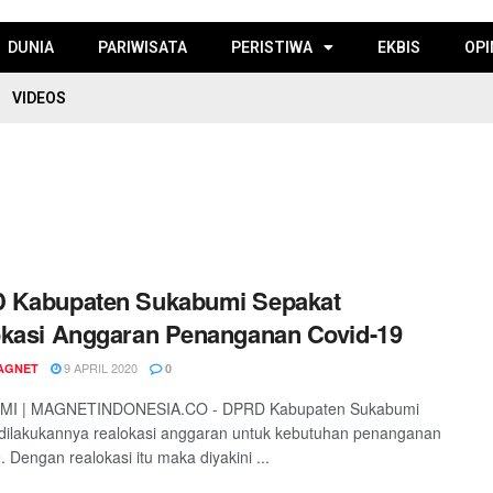
DUNIA
PARIWISATA
PERISTIWA
EKBIS
OPI
VIDEOS
 Kabupaten Sukabumi Sepakat
kasi Anggaran Penanganan Covid-19
9 APRIL 2020
AGNET
0
I | MAGNETINDONESIA.CO - DPRD Kabupaten Sukabumi
dilakukannya realokasi anggaran untuk kebutuhan penanganan
. Dengan realokasi itu maka diyakini ...