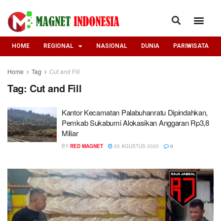
HOME
REGIONAL
NASIONAL
DUNIA
PARIWISATA
Home
Tag
Cut and Fill
Tag:
Cut and Fill
Kantor Kecamatan Palabuhanratu Dipindahkan,
Pemkab Sukabumi Alokasikan Anggaran Rp3,8
Miliar
BY
RED MAGNET
20 AGUSTUS 2020
0