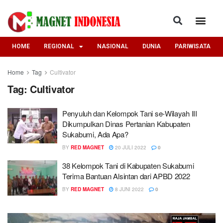
HOME
REGIONAL
NASIONAL
DUNIA
PARIWISATA
Home
Tag
Cultivator
Tag:
Cultivator
Penyuluh dan Kelompok Tani se-Wilayah III
Dikumpulkan Dinas Pertanian Kabupaten
Sukabumi, Ada Apa?
BY
RED MAGNET
20 JULI 2022
0
38 Kelompok Tani di Kabupaten Sukabumi
Terima Bantuan Alsintan dari APBD 2022
BY
RED MAGNET
8 JUNI 2022
0