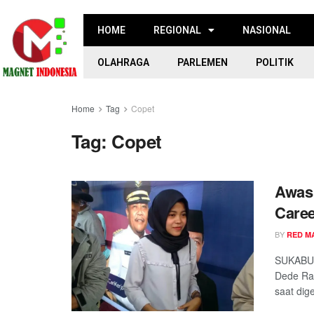
HOME
REGIONAL
NASIONAL
OLAHRAGA
PARLEMEN
POLITIK
Home
Tag
Copet
Tag:
Copet
Awas!
Care
BY
RED M
SUKABUM
Dede Rah
saat dige