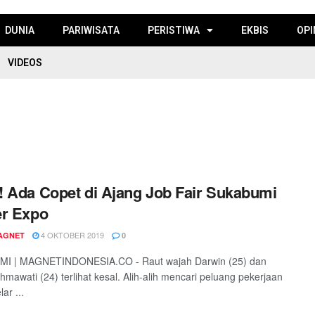
DUNIA
PARIWISATA
PERISTIWA
EKBIS
OPI
VIDEOS
 Ada Copet di Ajang Job Fair Sukabumi
er Expo
4 OKTOBER 2019
AGNET
0
I | MAGNETINDONESIA.CO - Raut wajah Darwin (25) dan
mawati (24) terlihat kesal. Alih-alih mencari peluang pekerjaan
lar ...