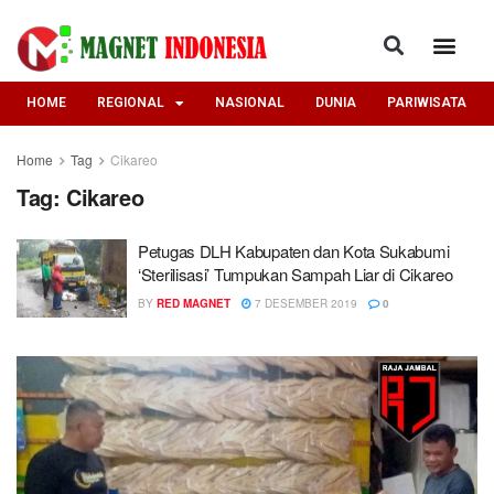
HOME
REGIONAL
NASIONAL
DUNIA
PARIWISATA
Home
Tag
Cikareo
Tag:
Cikareo
Petugas DLH Kabupaten dan Kota Sukabumi
‘Sterilisasi’ Tumpukan Sampah Liar di Cikareo
BY
RED MAGNET
7 DESEMBER 2019
0