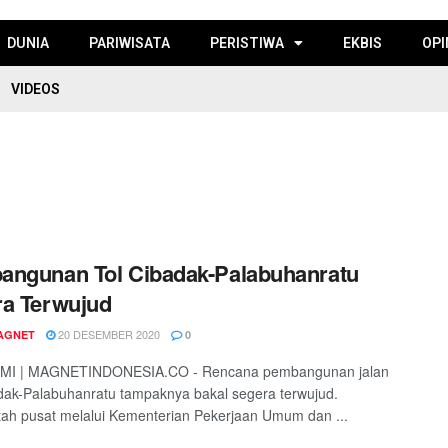
DUNIA
PARIWISATA
PERISTIWA
EKBIS
OPI
VIDEOS
angunan Tol Cibadak-Palabuhanratu
a Terwujud
20 DESEMBER 2020
AGNET
0
I | MAGNETINDONESIA.CO - Rencana pembangunan jalan
dak-Palabuhanratu tampaknya bakal segera terwujud.
ah pusat melalui Kementerian Pekerjaan Umum dan ...