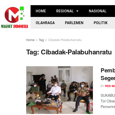
HOME
REGIONAL
NASIONAL
OLAHRAGA
PARLEMEN
POLITIK
Home
Tag
Cibadak-Palabuhanratu
Tag:
Cibadak-Palabuhanratu
Pemb
Seger
BY
RED M
SUKABUM
Tol Ciba
Pemerint