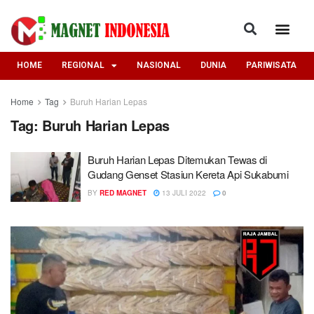
HOME
REGIONAL
NASIONAL
DUNIA
PARIWISATA
Home
Tag
Buruh Harian Lepas
Tag:
Buruh Harian Lepas
Buruh Harian Lepas Ditemukan Tewas di
Gudang Genset Stasiun Kereta Api Sukabumi
BY
RED MAGNET
13 JULI 2022
0