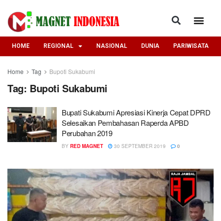
HOME
REGIONAL
NASIONAL
DUNIA
PARIWISATA
Home
Tag
Bupoti Sukabumi
Tag:
Bupoti Sukabumi
Bupati Sukabumi Apresiasi Kinerja Cepat DPRD
Selesaikan Pembahasan Raperda APBD
Perubahan 2019
BY
RED MAGNET
30 SEPTEMBER 2019
0