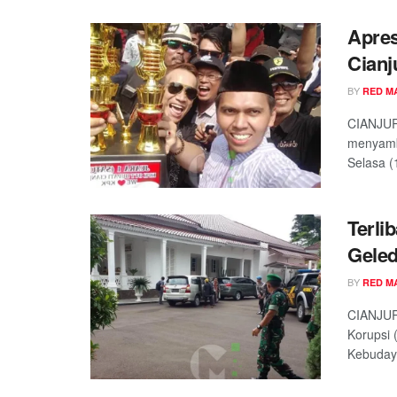
Apres
Cianj
BY
RED M
CIANJUR
menyamb
Selasa (
Terli
Geled
BY
RED M
CIANJUR
Korupsi
Kebudaya