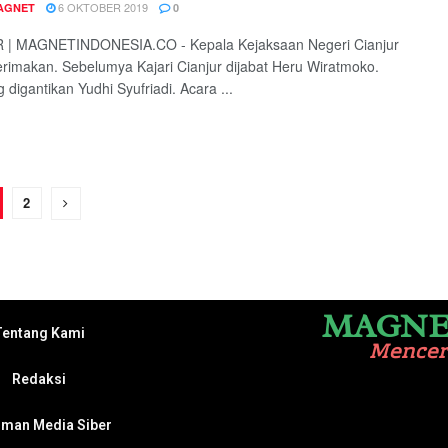
6 OKTOBER 2019
AGNET
0
 | MAGNETINDONESIA.CO - Kepala Kejaksaan Negeri Cianjur
erimakan. Sebelumya Kajari Cianjur dijabat Heru Wiratmoko.
 digantikan Yudhi Syufriadi. Acara ...
2
MAGNE
Tentang Kami
Mence
Redaksi
man Media Siber