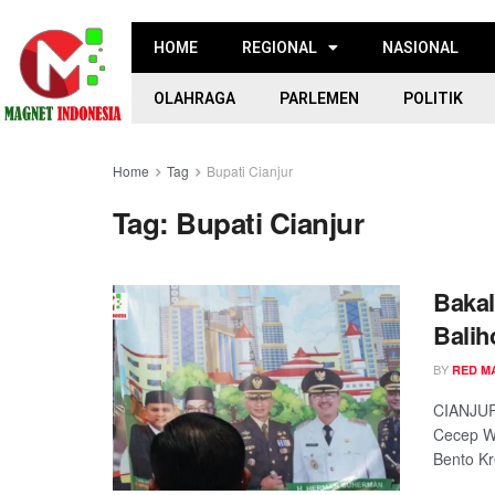
HOME
REGIONAL
NASIONAL
OLAHRAGA
PARLEMEN
POLITIK
Home
Tag
Bupati Cianjur
Tag:
Bupati Cianjur
Bakal
Balih
BY
RED M
CIANJUR
Cecep Wa
Bento Kre