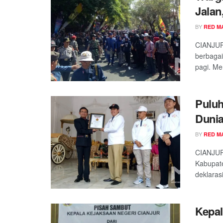
Jalan
BY
RED M
CIANJUR
berbagai
pagi. Mer
Puluh
Dunia
BY
RED M
CIANJUR
Kabupat
deklaras
Kepal