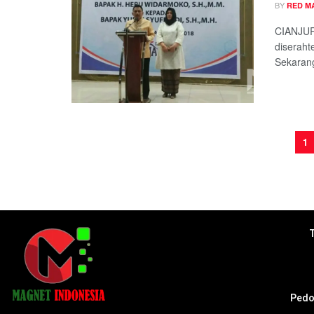
BY
RED M
CIANJUR
diseraht
Sekarang
1
Pedo