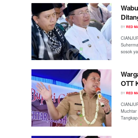
Wabup
Dita
BY
RED M
CIANJUR
Suherman
sosok ya
Warga
OTT 
BY
RED M
CIANJUR
Muchtar 
Tangkap 