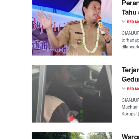
Peran
Tahu 
BY
RED M
CIANJUR
terhadap
dilancark
Terja
Gedu
BY
RED M
CIANJUR
Muchtar,
Korupsi (
Warga