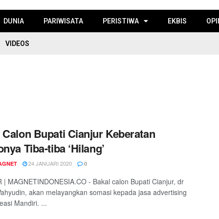
DUNIA
PARIWISATA
PERISTIWA
EKBIS
OPI
VIDEOS
 Calon Bupati Cianjur Keberatan
onya Tiba-tiba ‘Hilang’
24 JANUARI 2020
AGNET
0
 | MAGNETINDONESIA.CO - Bakal calon Bupati Cianjur, dr
hyudin, akan melayangkan somasi kepada jasa advertising
asi Mandiri. ...