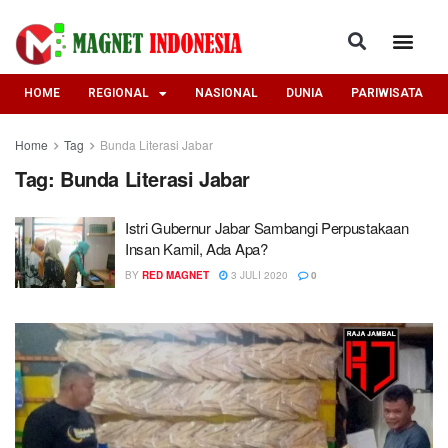
HOME
REGIONAL
NASIONAL
DUNIA
PARIWISATA
Home
Tag
Bunda Literasi Jabar
Tag:
Bunda Literasi Jabar
Istri Gubernur Jabar Sambangi Perpustakaan
Insan Kamil, Ada Apa?
BY
RED MAGNET
3 JULI 2020
0