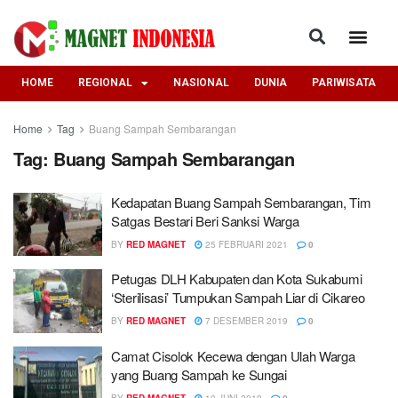
HOME
REGIONAL
NASIONAL
DUNIA
PARIWISATA
Home
Tag
Buang Sampah Sembarangan
Tag:
Buang Sampah Sembarangan
Kedapatan Buang Sampah Sembarangan, Tim
Satgas Bestari Beri Sanksi Warga
BY
RED MAGNET
25 FEBRUARI 2021
0
Petugas DLH Kabupaten dan Kota Sukabumi
‘Sterilisasi’ Tumpukan Sampah Liar di Cikareo
BY
RED MAGNET
7 DESEMBER 2019
0
Camat Cisolok Kecewa dengan Ulah Warga
yang Buang Sampah ke Sungai
BY
RED MAGNET
10 JUNI 2019
0