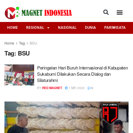
HOME
REGIONAL
NASIONAL
DUNIA
PARIWISATA
Home
Tag
BSU
Tag:
BSU
Peringatan Hari Buruh Internasional di Kabupaten
Sukabumi Dilakukan Secara Dialog dan
Silaturahmi
BY
RED MAGNET
1 MEI 2023
0