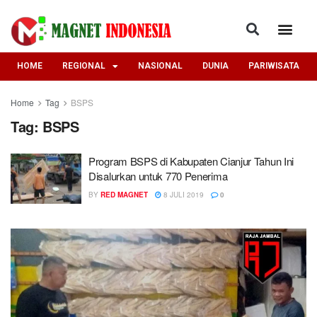
HOME
REGIONAL
NASIONAL
DUNIA
PARIWISATA
Home
Tag
BSPS
Tag:
BSPS
Program BSPS di Kabupaten Cianjur Tahun Ini
Disalurkan untuk 770 Penerima
BY
RED MAGNET
8 JULI 2019
0