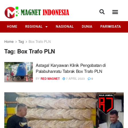
HOME
REGIONAL
NASIONAL
DUNIA
PARIWISATA
Home
Tag
Box Trafo PLN
Tag:
Box Trafo PLN
Astaga! Karyawan Klinik Pengobatan di
Palabuhanratu Tabrak Box Trafo PLN
BY
RED MAGNET
7 APRIL 2023
0