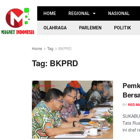
HOME
REGIONAL
NASIONAL
OLAHRAGA
PARLEMEN
POLITIK
Home
Tag
BKPRD
Tag:
BKPRD
Pemk
Bers
BY
RED M
SUKABUM
Tata Rua
ini draf r