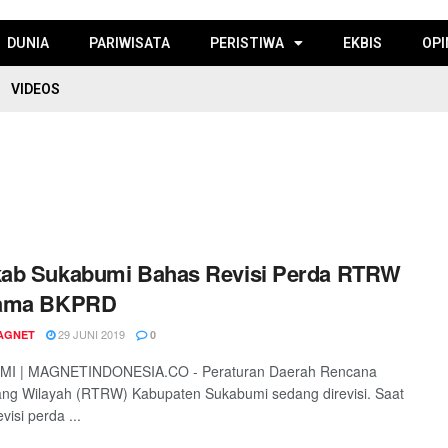
DUNIA
PARIWISATA
PERISTIWA
EKBIS
OPI
VIDEOS
ab Sukabumi Bahas Revisi Perda RTRW
ama BKPRD
29 JUNI 2019
AGNET
0
I | MAGNETINDONESIA.CO - Peraturan Daerah Rencana
ng Wilayah (RTRW) Kabupaten Sukabumi sedang direvisi. Saat
evisi perda ...