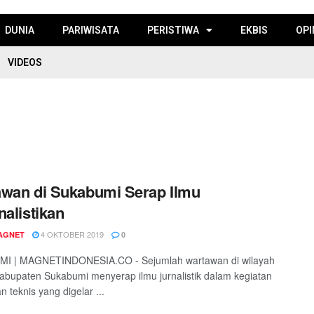
DUNIA
PARIWISATA
PERISTIWA
EKBIS
OPI
VIDEOS
wan di Sukabumi Serap Ilmu
nalistikan
4 OKTOBER 2019
AGNET
0
I | MAGNETINDONESIA.CO - Sejumlah wartawan di wilayah
Kabupaten Sukabumi menyerap ilmu jurnalistik dalam kegiatan
 teknis yang digelar ...