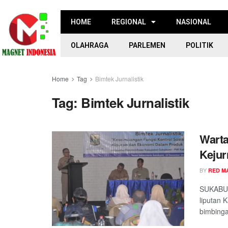
HOME
REGIONAL
NASIONAL
OLAHRAGA
PARLEMEN
POLITIK
Home
Tag
Bimtek Jurnalistik
Tag:
Bimtek Jurnalistik
Warta
Kejur
BY
RED M
SUKABUM
liputan 
bimbingan