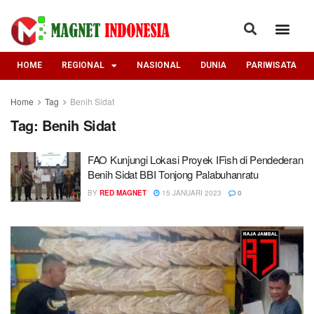
HOME
REGIONAL
NASIONAL
DUNIA
PARIWISATA
Home
Tag
Benih Sidat
Tag:
Benih Sidat
FAO Kunjungi Lokasi Proyek IFish di Pendederan
Benih Sidat BBI Tonjong Palabuhanratu
BY
RED MAGNET
15 JANUARI 2023
0