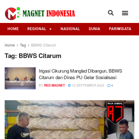
HOME
REGIONAL
NASIONAL
DUNIA
PARIWISATA
Home
Tag
BBWS Citarum
Tag:
BBWS Citarum
Irigasi Cikurung Manglad Dibangun, BBWS
Citarum dan Dinas PU Gelar Sosialisasi
BY
RED MAGNET
12 SEPTEMBER 2025
0