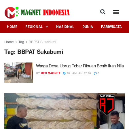
HOME
REGIONAL
NASIONAL
DUNIA
PARIWISATA
Home
Tag
BBPAT Sukabumi
Tag:
BBPAT Sukabumi
Warga Desa Ubrug Tebar Ribuan Benih Ikan Nila
BY
RED MAGNET
28 JANUARI 2020
0