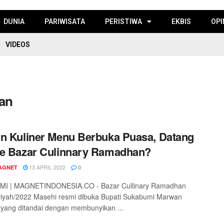
DUNIA
PARIWISATA
PERISTIWA
EKBIS
OPI
VIDEOS
an
n Kuliner Menu Berbuka Puasa, Datang
e Bazar Culinnary Ramadhan?
13 APRIL 2022
AGNET
0
I | MAGNETINDONESIA.CO - Bazar Cullinary Ramadhan
riyah/2022 Masehi resmi dibuka Bupati Sukabumi Marwan
yang ditandai dengan membunyikan ...