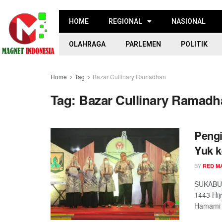
HOME
REGIONAL
NASIONAL
OLAHRAGA
PARLEMEN
POLITIK
Home
Tag
Bazar Cullinary Ramadhan
Tag:
Bazar Cullinary Ramadh
Pengi
Yuk k
BY
RED M
SUKABUM
1443 Hij
Hamami 