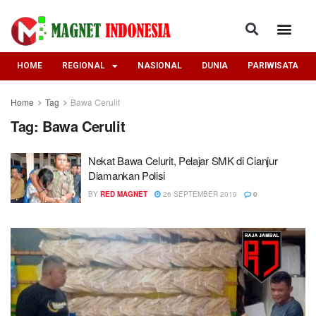
HOME
REGIONAL
NASIONAL
DUNIA
PARIWISATA
Home
Tag
Bawa Cerulit
Tag:
Bawa Cerulit
Nekat Bawa Celurit, Pelajar SMK di Cianjur
Diamankan Polisi
BY
RED MAGNET
26 SEPTEMBER 2019
0