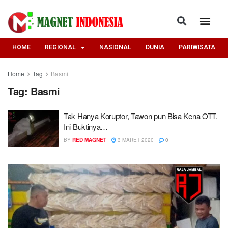
HOME
REGIONAL
NASIONAL
DUNIA
PARIWISATA
Home
Tag
Basmi
Tag:
Basmi
Tak Hanya Koruptor, Tawon pun Bisa Kena OTT.
Ini Buktinya…
BY
RED MAGNET
3 MARET 2020
0