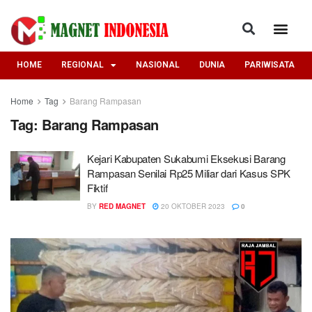
HOME
REGIONAL
NASIONAL
DUNIA
PARIWISATA
Home
Tag
Barang Rampasan
Tag:
Barang Rampasan
Kejari Kabupaten Sukabumi Eksekusi Barang
Rampasan Senilai Rp25 Miliar dari Kasus SPK
Fiktif
BY
RED MAGNET
20 OKTOBER 2023
0