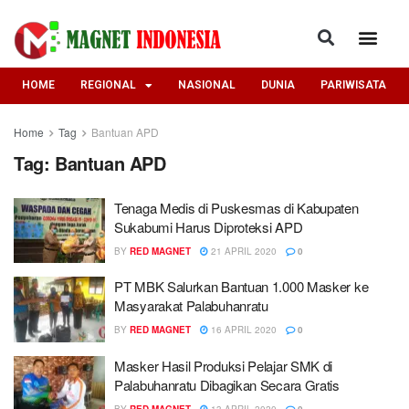
HOME
REGIONAL
NASIONAL
DUNIA
PARIWISATA
Home
Tag
Bantuan APD
Tag:
Bantuan APD
Tenaga Medis di Puskesmas di Kabupaten
Sukabumi Harus Diproteksi APD
BY
RED MAGNET
21 APRIL 2020
0
PT MBK Salurkan Bantuan 1.000 Masker ke
Masyarakat Palabuhanratu
BY
RED MAGNET
16 APRIL 2020
0
Masker Hasil Produksi Pelajar SMK di
Palabuhanratu Dibagikan Secara Gratis
BY
RED MAGNET
13 APRIL 2020
0