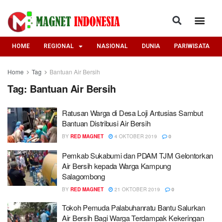
HOME
REGIONAL
NASIONAL
DUNIA
PARIWISATA
Home
Tag
Bantuan Air Bersih
Tag:
Bantuan Air Bersih
Ratusan Warga di Desa Loji Antusias Sambut
Bantuan Distribusi Air Bersih
BY
RED MAGNET
4 OKTOBER 2019
0
Pemkab Sukabumi dan PDAM TJM Gelontorkan
Air Bersih kepada Warga Kampung
Salagombong
BY
RED MAGNET
21 OKTOBER 2019
0
Tokoh Pemuda Palabuhanratu Bantu Salurkan
Air Bersih Bagi Warga Terdampak Kekeringan