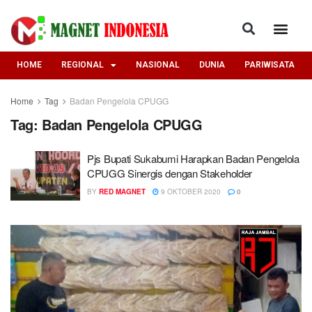
HOME
REGIONAL
NASIONAL
DUNIA
PARIWISATA
Home
Tag
Badan Pengelola CPUGG
Tag:
Badan Pengelola CPUGG
Pjs Bupati Sukabumi Harapkan Badan Pengelola
CPUGG Sinergis dengan Stakeholder
BY
RED MAGNET
9 OKTOBER 2020
0