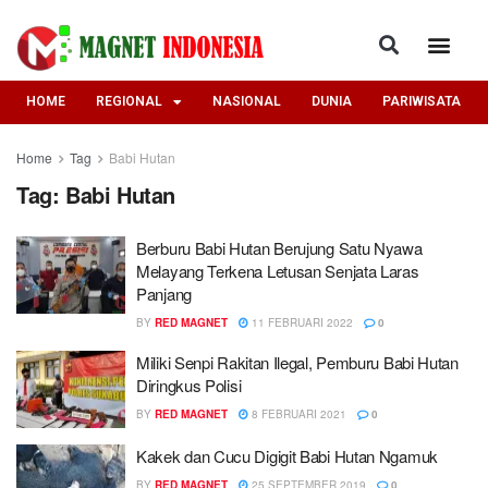
HOME
REGIONAL
NASIONAL
DUNIA
PARIWISATA
Home
Tag
Babi Hutan
Tag:
Babi Hutan
Berburu Babi Hutan Berujung Satu Nyawa
Melayang Terkena Letusan Senjata Laras
Panjang
BY
RED MAGNET
11 FEBRUARI 2022
0
Miliki Senpi Rakitan Ilegal, Pemburu Babi Hutan
Diringkus Polisi
BY
RED MAGNET
8 FEBRUARI 2021
0
Kakek dan Cucu Digigit Babi Hutan Ngamuk
BY
RED MAGNET
25 SEPTEMBER 2019
0