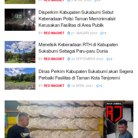
Disperkim Kabupaten Sukabumi Sebut
Keberadaan Polisi Taman Meminimalisir
Kerusakan Fasilitas di Area Publik
BY
RED MAGNET
21 JANUARI 2023
0
Menelisik Keberadaan RTH di Kabupaten
Sukabumi Sebagai Paru-paru Dunia
BY
RED MAGNET
30 SEPTEMBER 2022
0
Dinas Perkim Kabupaten Sukabumi akan Segera
Perbaiki Fasilitas di Taman Kota Tenjoremi
BY
RED MAGNET
16 APRIL 2021
0