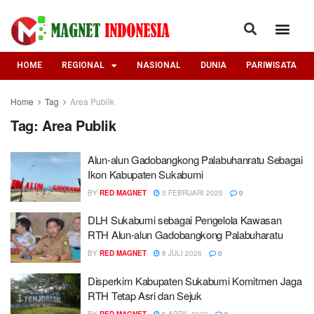
HOME
REGIONAL
NASIONAL
DUNIA
PARIWISATA
Home
Tag
Area Publik
Tag:
Area Publik
Alun-alun Gadobangkong Palabuhanratu Sebagai
Ikon Kabupaten Sukabumi
BY
RED MAGNET
5 FEBRUARI 2025
0
DLH Sukabumi sebagai Pengelola Kawasan
RTH Alun-alun Gadobangkong Palabuharatu
BY
RED MAGNET
8 JULI 2026
0
Disperkim Kabupaten Sukabumi Komitmen Jaga
RTH Tetap Asri dan Sejuk
BY
RED MAGNET
5 APRIL 2023
0