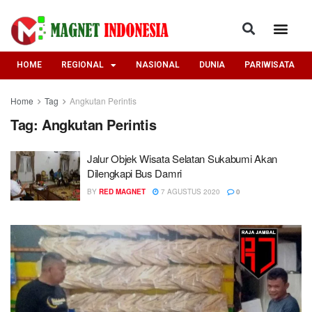
HOME
REGIONAL
NASIONAL
DUNIA
PARIWISATA
Home
Tag
Angkutan Perintis
Tag:
Angkutan Perintis
Jalur Objek Wisata Selatan Sukabumi Akan
Dilengkapi Bus Damri
BY
RED MAGNET
7 AGUSTUS 2020
0