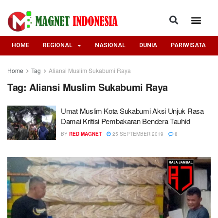
HOME
REGIONAL
NASIONAL
DUNIA
PARIWISATA
Home
Tag
Aliansi Muslim Sukabumi Raya
Tag:
Aliansi Muslim Sukabumi Raya
Umat Muslim Kota Sukabumi Aksi Unjuk Rasa
Damai Kritisi Pembakaran Bendera Tauhid
BY
RED MAGNET
25 SEPTEMBER 2019
0